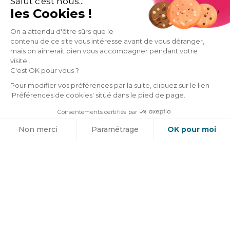
Salut c'est nous...
les Cookies !
On a attendu d'être sûrs que le
contenu de ce site vous intéresse avant de vous déranger,
À propos
Liens utiles
mais on aimerait bien vous accompagner pendant votre
visite...
Nos avis
Nous contacter
C'est OK pour vous ?
Notre équipe
Mentions légales &
Pour modifier vos préférences par la suite, cliquez sur le lien
CGU
Nos régions
'Préférences de cookies' situé dans le pied de page.
Plan du site
Manifesto
Consentements certifiés par
FAQ
Cookies
Blog de la Squad
Non merci
Paramétrage
OK pour moi
Cookies
Ils parlent de nous
Axeptio consent
Plateforme de Gestion du Consentement : Personnalisez vos O
Estimation gratuite
Notre plateforme vous permet d'adapter et de gérer vos paramètr
Guides
Ressources
Rénovation
Architecte DPLG, DE,
Énergétique
ou HMONP
Rénovation
Comment poser un
Appartement
IPN