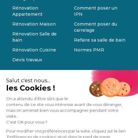
Rénovation
Comment poser un
Appartement
IPN
Rénovation Maison
Comment poser du
carrelage
Rénovation Salle de
bain
Refaire sa salle de bain
Rénovation Cuisine
Normes PMR
Devis travaux
Salut c'est nous...
les Cookies !
On a attendu d'être sûrs que le
contenu de ce site vous intéresse avant de vous déranger,
mais on aimerait bien vous accompagner pendant votre
visite...
C'est OK pour vous ?
Pour modifier vos préférences par la suite, cliquez sur le lien
'Préférences de cookies' situé dans le pied de page.