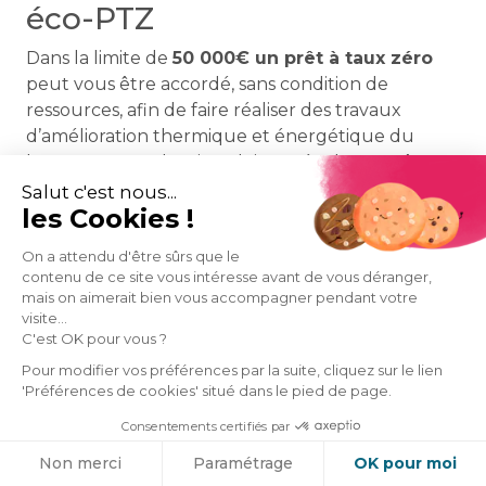
éco-PTZ
Dans la limite de
50 000€ un prêt à taux zéro
peut vous être accordé, sans condition de
ressources, afin de faire réaliser des travaux
d’amélioration thermique et énergétique du
logement. Ces derniers doivent également être
réalisés par des
artisans RGE
.
Salut c'est nous...
les Cookies !
On a attendu d'être sûrs que le
contenu de ce site vous intéresse avant de vous déranger,
mais on aimerait bien vous accompagner pendant votre
visite...
C'est OK pour vous ?
Pour modifier vos préférences par la suite, cliquez sur le lien
'Préférences de cookies' situé dans le pied de page.
Consentements certifiés par
Cookies
Non merci
Paramétrage
OK pour moi