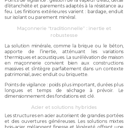
Points de vigilance : gestion de la vapeur d’eau, détail
d’étanchéité et parements adaptés à la résistance au
feu. Les finitions extérieures varient : bardage, enduit
sur isolant ou parement minéral.
Maçonnerie “traditionnelle” : inertie et
robustesse
La solution minérale, comme la brique ou le béton,
apporte de l’inertie, atténuant les variations
thermiques et acoustiques. La surélévation de maison
en maçonnerie convient bien aux constructions
massives et s’intègre parfaitement dans un contexte
patrimonial, avec enduit ou briquette.
Points de vigilance : poids plus important, durées plus
longues et temps de séchage à prévoir. Le
dimensionnement des fondations est clé.
Acier et solutions hybrides
Les structures en acier autorisent de grandes portées
et des ouvertures généreuses. Les solutions mixtes
bois-acier mélangent finesse et légèreté, offrant une