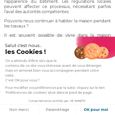
l'apparence du bâtiment. Les régulations locales
peuvent affecter ce processus, nécessitant parfois
l'aval des autorités compétentes.
Pouvons-nous continuer à habiter la maison pendant
les travaux ?
Il est souvent possible de vivre dans la maison
pendant les travaux de surélévation, mais cela
Salut c'est nous...
nécessite une planification minutieuse pour minimiser
les Cookies !
les perturbations, notamment durant la phase
critique de dépose de toiture.
On a attendu d'être sûrs que le
Combien de temps dure un projet de surélévation ?
contenu de ce site vous intéresse avant de vous déranger,
mais on aimerait bien vous accompagner pendant votre
La durée des travaux dépend de la technique choisie,
visite...
mais en moyenne, la surélévation prend entre 8 et 20
C'est OK pour vous ?
semaines. Ce délai inclut le gros œuvre et la mise hors
Pour modifier vos préférences par la suite, cliquez sur le lien
d'eau et hors d'air.
'Préférences de cookies' situé dans le pied de page.
Quels matériaux sont privilégiés dans une
Consentements certifiés par
surélévation ?
Cookies
Non merci
Paramétrage
OK pour moi
Les matériaux couramment utilisés incluent