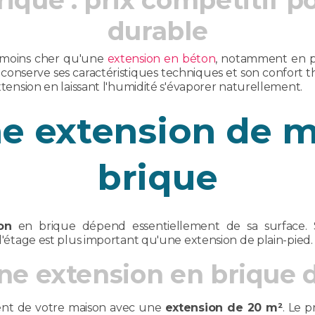
ique : prix compétitif 
durable
x moins cher qu'une
extension en béton
, notamment en p
e conserve ses caractéristiques techniques et son confor
extension en laissant l'humidité s'évaporer naturellement.
ne extension de 
brique
on
en brique dépend essentiellement de sa surface. 
 l'étage est plus important qu'une extension de plain-pied.
une extension en brique 
ment de votre maison avec une
extension de 20 m²
. Le 