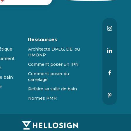
Ressources
étique
Architecte DPLG, DE, ou
HMONP
tement
Comment poser un IPN
n
Comment poser du
e bain
carrelage
e
Refaire sa salle de bain
Normes PMR
s réglementations. Personnalisez vos préférences pour contrôler