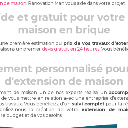
on de maison
. Rénovation Man vous aide dans votre projet.
ide et gratuit pour votre
maison en brique
une première estimation du
prix de vos travaux d'exte
réalisons un premier
devis gratuit en 24 heures
. Vous bénéf
ent personnalisé pour 
d'extension de maison
ment de maison, un de nos experts réalise un
accomp
 de vous mettre en relation avec une entreprise d'extens
os travaux. Vous bénéficiez d'un
suivi complet
pour la ré
fiez-nous la création de votre
extension de mai
re budget et de vos besoins.