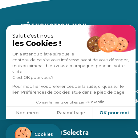
Salut c'est nous...
les Cookies !
Un accompagnement sur mesure,
À propos
pour des travaux en toute sérénité.
Nos avis
On a attendu d'être sûrs que le
contenu de ce site vous intéresse avant de vous déranger,
Notre équip
Estimation gratuite
mais on aimerait bien vous accompagner pendant votre
Nos régions
visite...
C'est OK pour vous ?
Manifesto
Je suis un pro
Pour modifier vos préférences par la suite, cliquez sur le
Blog de la S
lien 'Préférences de cookies' situé dans le pied de page.
4,8
/5
Ils parlent 
Consentements certifiés par
Non merci
Paramétrage
OK pour moi
Axeptio consent
Plateforme de Gestion du Consentement : Personnalisez vo
Cookies
Notre plateforme vous permet d'adapter et de gérer vos param