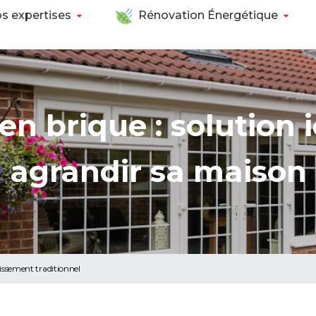
s expertises
Rénovation Énergétique
en brique : solution 
agrandir sa maison
issement traditionnel