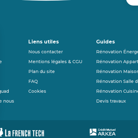
Liens utiles
Guides
Nous contacter
Rénovation Énerg
e
Mentions légales & CGU
Rénovation Appar
Plan du site
Rénovation Maiso
FAQ
Rénovation Salle d
quad
Cookies
Rénovation Cuisin
de nous
Devis travaux
s Options
ètres de confidentialité, en garantissant la conformité avec le