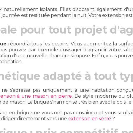
ux naturellement isolants. Elles disposent également d'
journée est restituée pendant la nuit. Votre extension es
déale pour tout projet d'
que
répond à tous les besoins. Vous augmentez la surface
Vous pouvez par exemple envisager d'agrandir votre salon
a création d'une nouvelle chambre s'impose. Enfin, vous pouv
habitation.
hétique adapté à tout t
ne s'adresse pas uniquement à une habitation conçue
tension à une maison en pierre
. De style moderne ou plus
 de maison. La brique s'harmonise très bien avec le bois, le ve
nsion en brique ne vous ont pas convaincu et vous souha
diriger directement vers une
extension en verre
?