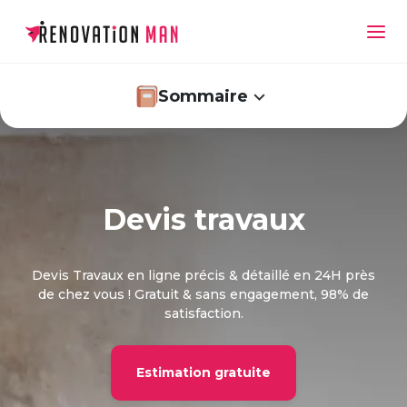
Sommaire
Pourquoi demander un devis travaux en ligne
Devis travaux
avec Renovation Man ?
Estimer le montant final de votre devis travaux
rénovation
Devis Travaux en ligne précis & détaillé en 24H près
de chez vous ! Gratuit & sans engagement, 98% de
Comment choisir entre plusieurs devis
satisfaction.
d'artisans différents ?
Comment signer un devis travaux en ligne ?
Estimation gratuite
Devis travaux : étape obligatoire pour vos