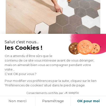
Salut c'est nous...
les Cookies !
Quel est le prix d'un devis
travaux ?
On a attendu d'être sûrs que le
contenu de ce site vous intéresse avant de vous déranger,
mais on aimerait bien vous accompagner pendant votre
L'artisan fournira souvent un devis pour ses
visite...
services afin de vous donner, en tant que client,
C'est OK pour vous ?
une idée de ce qu'il pense que cela coûtera. Ce
Pour modifier vos préférences par la suite, cliquez sur le lien
document n'est pas obligatoire, mais la plupart
'Préférences de cookies' situé dans le pied de page.
des clients préfèrent en avoir un afin d'éviter les
Consentements certifiés par
surprises au moment de la rénovation ou si
Cookies
quelque chose doit être réparé immédiatement -
Non merci
Paramétrage
OK pour moi
comme les dommages causés par les intempéries