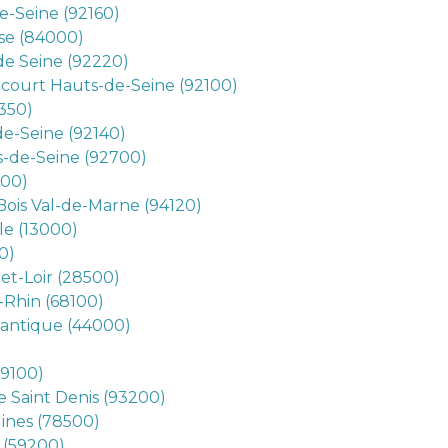
e-Seine (92160)
se (84000)
e Seine (92220)
ncourt Hauts-de-Seine (92100)
0350)
e-Seine (92140)
-de-Seine (92700)
500)
Bois Val-de-Marne (94120)
le (13000)
0)
et-Loir (28500)
Rhin (68100)
lantique (44000)
59100)
e Saint Denis (93200)
lines (78500)
 (59200)