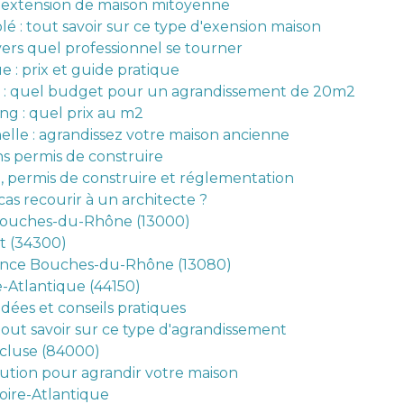
extension de maison mitoyenne
é : tout savoir sur ce type d'exension maison
vers quel professionnel se tourner
e : prix et guide pratique
at : quel budget pour un agrandissement de 20m2
ng : quel prix au m2
elle : agrandissez votre maison ancienne
ns permis de construire
n, permis de construire et réglementation
cas recourir à un architecte ?
 Bouches-du-Rhône (13000)
t (34300)
vence Bouches-du-Rhône (13080)
e-Atlantique (44150)
idées et conseils pratiques
tout savoir sur ce type d'agrandissement
cluse (84000)
lution pour agrandir votre maison
oire-Atlantique