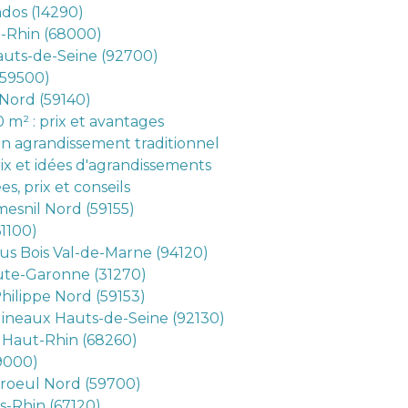
dos (14290)
-Rhin (68000)
uts-de-Seine (92700)
(59500)
Nord (59140)
 m² : prix et avantages
un agrandissement traditionnel
rix et idées d'agrandissements
s, prix et conseils
esnil Nord (59155)
61100)
us Bois Val-de-Marne (94120)
ute-Garonne (31270)
hilippe Nord (59153)
lineaux Hauts-de-Seine (92130)
 Haut-Rhin (68260)
59000)
roeul Nord (59700)
s-Rhin (67120)