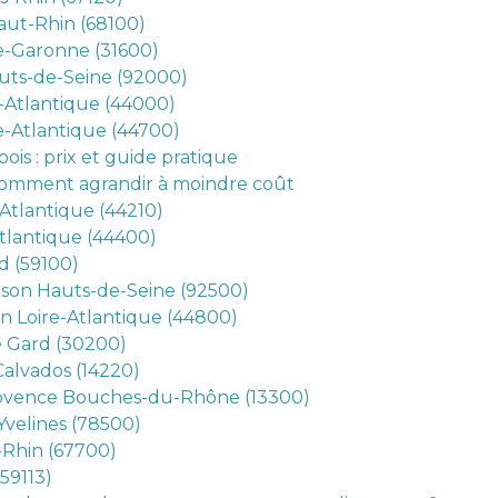
aut-Rhin (68100)
e-Garonne (31600)
uts-de-Seine (92000)
-Atlantique (44000)
e-Atlantique (44700)
ois : prix et guide pratique
 comment agrandir à moindre coût
-Atlantique (44210)
tlantique (44400)
d (59100)
ison Hauts-de-Seine (92500)
in Loire-Atlantique (44800)
e Gard (30200)
alvados (14220)
rovence Bouches-du-Rhône (13300)
Yvelines (78500)
-Rhin (67700)
59113)