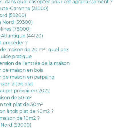
x : dans quel cas opter pour cet agrandissement ?
aute-Garonne (31000)
ord (59200)
s Nord (59300)
elines (78000)
-Atlantique (44120)
t procéder ?
de maison de 20 m² : quel prix
guide pratique
ension de l'entrée de la maison
 de maison en bois
n de maison en parpaing
sion à toit plat
budget prévoir en 2022
aison de 50 m²
n toit plat de 30m²
on à toit plat de 40m2 ?
 maison de 10m2 ?
 Nord (59000)