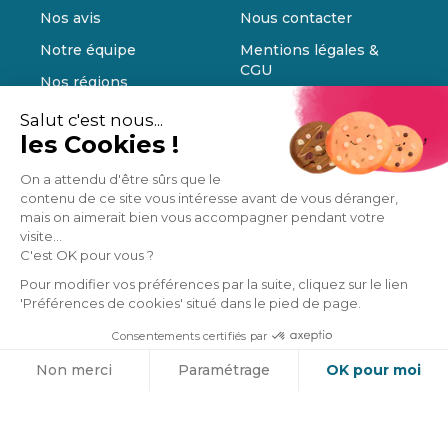
Nos avis
Nous contacter
Notre équipe
Mentions légales &
CGU
Nos régions
Plan du site
Manifesto
Salut c'est nous...
FAQ
les Cookies !
Blog de la Squad
Cookies
Ils parlent de nous
On a attendu d'être sûrs que le
contenu de ce site vous intéresse avant de vous déranger,
mais on aimerait bien vous accompagner pendant votre
visite...
Guides
Ressources
C'est OK pour vous ?
Rénovation
Architecte DPLG, DE,
Pour modifier vos préférences par la suite, cliquez sur le lien
Énergétique
ou HMONP
'Préférences de cookies' situé dans le pied de page.
Rénovation
Comment poser un
Consentements certifiés par
Appartement
IPN
Cookies
Non merci
Paramétrage
OK pour moi
Rénovation Maison
Comment poser du
carrelage
Axeptio consent
Plateforme de Gestion du Consentement : Personnalisez vos O
Rénovation Salle de
Estimation gratuite
bain
Refaire sa salle de bain
Notre plateforme vous permet d'adapter et de gérer vos paramètr