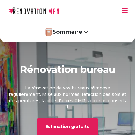
Sommaire
Pourquoi envisager la rénovation de vos
Rénovation bureau
bureaux ?
Comment réussir la rénovation de vos bureaux
La rénovation de vos bureaux s'impose
?
régulièrement. Mise aux normes, réfection des sols et
des peintures, facilité d'accès PMR, voici nos conseils
Quel prix pour la rénovation des espaces
!
professionnels ?
Les normes à respecter pour la rénovation de
Estimation gratuite
bureaux