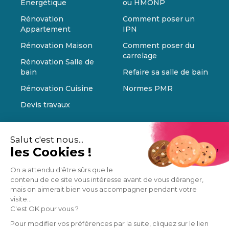
Énergétique
ou HMONP
Rénovation
Comment poser un
Appartement
IPN
Rénovation Maison
Comment poser du
carrelage
Rénovation Salle de
bain
Refaire sa salle de bain
Rénovation Cuisine
Normes PMR
Devis travaux
Salut c'est nous...
les Cookies !
On a attendu d'être sûrs que le
contenu de ce site vous intéresse avant de vous déranger,
mais on aimerait bien vous accompagner pendant votre
visite...
C'est OK pour vous ?
Pour modifier vos préférences par la suite, cliquez sur le lien