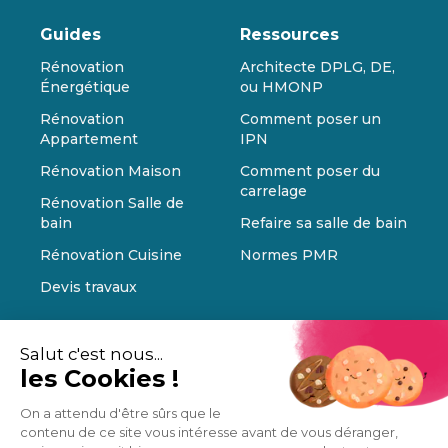
Guides
Ressources
Rénovation
Architecte DPLG, DE,
Énergétique
ou HMONP
Rénovation
Comment poser un
Appartement
IPN
Rénovation Maison
Comment poser du
carrelage
Rénovation Salle de
bain
Refaire sa salle de bain
Rénovation Cuisine
Normes PMR
Devis travaux
Salut c'est nous...
les Cookies !
On a attendu d'être sûrs que le
contenu de ce site vous intéresse avant de vous déranger,