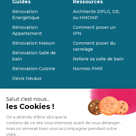
Guides
Ressources
Rénovation
Architecte DPLG, DE,
Énergétique
ou HMONP
Rénovation
Comment poser un
Appartement
IPN
Rénovation Maison
Comment poser du
carrelage
Rénovation Salle de
bain
Refaire sa salle de bain
Rénovation Cuisine
Normes PMR
Devis travaux
Salut c'est nous...
les Cookies !
On a attendu d'être sûrs que le
contenu de ce site vous intéresse avant de vous déranger,
mais on aimerait bien vous accompagner pendant votre
visite...