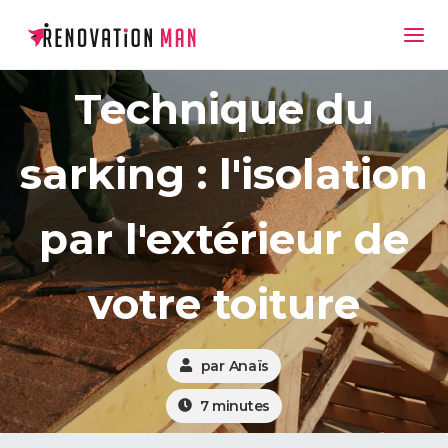
Technique du
sarking : l'isolation
par l'extérieur de
votre toiture
par
Anaïs
7
minutes