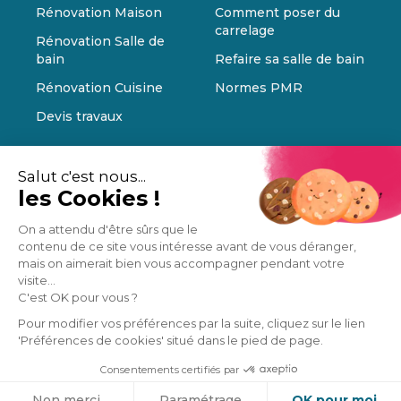
Rénovation Maison
Comment poser du
carrelage
Rénovation Salle de
bain
Refaire sa salle de bain
Rénovation Cuisine
Normes PMR
Devis travaux
Salut c'est nous...
les Cookies !
On a attendu d'être sûrs que le
contenu de ce site vous intéresse avant de vous déranger,
mais on aimerait bien vous accompagner pendant votre
visite...
C'est OK pour vous ?
Pour modifier vos préférences par la suite, cliquez sur le lien
'Préférences de cookies' situé dans le pied de page.
Consentements certifiés par
Cookies
Non merci
Paramétrage
OK pour moi