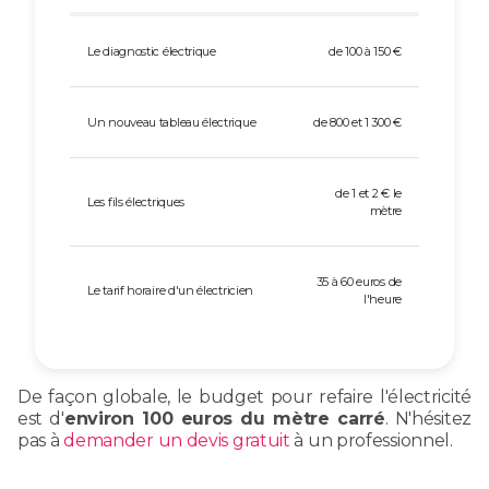
Le diagnostic électrique
de 100 à 150 €
Un nouveau tableau électrique
de 800 et 1 300 €
de 1 et 2 € le
Les fils électriques
mètre
35 à 60 euros de
Le tarif horaire d'un électricien
l'heure
De façon globale, le budget pour refaire l'électricité
est d'
environ 100 euros du mètre carré
. N'hésitez
pas à
demander un devis gratuit
à un professionnel.