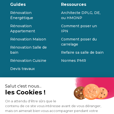
Guides
Ressources
Rénovation
Architecte DPLG, DE,
Énergétique
ou HMONP
Rénovation
Comment poser un
Appartement
IPN
Rénovation Maison
Comment poser du
carrelage
Rénovation Salle de
bain
Refaire sa salle de bain
Rénovation Cuisine
Normes PMR
Devis travaux
Salut c'est nous...
les Cookies !
On a attendu d'être sûrs que le
contenu de ce site vous intéresse avant de vous déranger,
mais on aimerait bien vous accompagner pendant votre