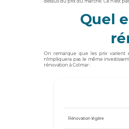
dessus du prix du marché. Ce n'est pas 
Quel e
ré
On remarque que les prix varient é
n'impliquera pas le même investisseme
rénovation à Colmar :
Rénovation légère