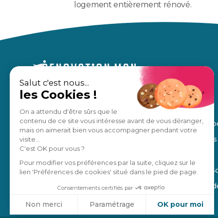
logement entièrement rénové.
Salut c'est nous...
les Cookies !
Un accompagnement sur mesure,
À propos
pour des travaux en toute sérénité.
Nos avis
On a attendu d'être sûrs que le
contenu de ce site vous intéresse avant de vous déranger,
Notre équip
Estimation gratuite
mais on aimerait bien vous accompagner pendant votre
Nos régions
visite...
C'est OK pour vous ?
Manifesto
Je suis un pro
Pour modifier vos préférences par la suite, cliquez sur le
Blog de la S
lien 'Préférences de cookies' situé dans le pied de page.
4,8
/5
Ils parlent 
Consentements certifiés par
Non merci
Paramétrage
OK pour moi