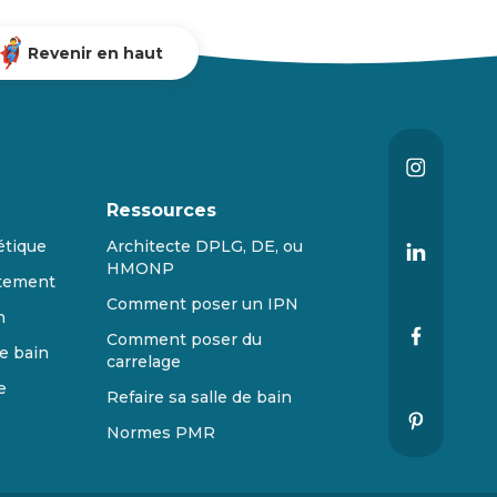
Revenir en haut
Ressources
étique
Architecte DPLG, DE, ou
HMONP
tement
Comment poser un IPN
n
Comment poser du
e bain
carrelage
e
Refaire sa salle de bain
Normes PMR