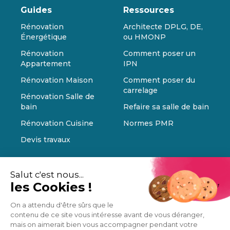
Guides
Ressources
Rénovation
Architecte DPLG, DE,
Énergétique
ou HMONP
Rénovation
Comment poser un
Appartement
IPN
Rénovation Maison
Comment poser du
carrelage
Rénovation Salle de
bain
Refaire sa salle de bain
Rénovation Cuisine
Normes PMR
Devis travaux
Salut c'est nous...
les Cookies !
On a attendu d'être sûrs que le
contenu de ce site vous intéresse avant de vous déranger,
mais on aimerait bien vous accompagner pendant votre