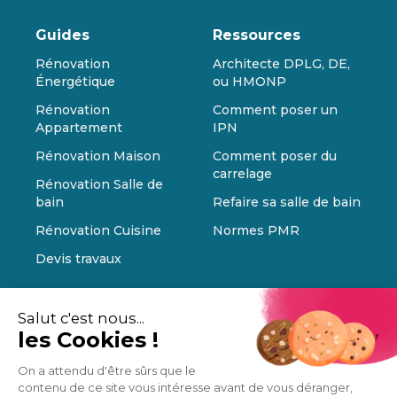
Guides
Ressources
Rénovation
Architecte DPLG, DE,
Énergétique
ou HMONP
Rénovation
Comment poser un
Appartement
IPN
Rénovation Maison
Comment poser du
carrelage
Rénovation Salle de
bain
Refaire sa salle de bain
Rénovation Cuisine
Normes PMR
Devis travaux
Salut c'est nous...
les Cookies !
On a attendu d'être sûrs que le
contenu de ce site vous intéresse avant de vous déranger,