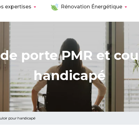
s expertises
Rénovation Énergétique
de porte PMR et cou
handicapé
uloir pour handicapé