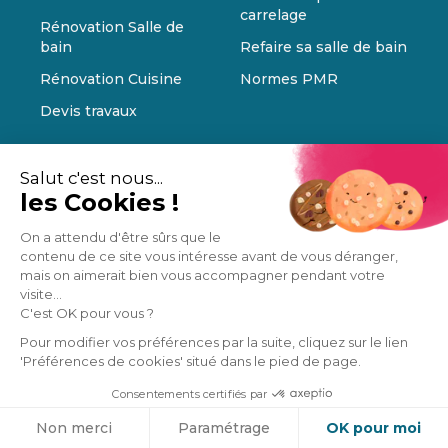
carrelage
Rénovation Salle de
bain
Refaire sa salle de bain
Rénovation Cuisine
Normes PMR
Devis travaux
Salut c'est nous...
les Cookies !
On a attendu d'être sûrs que le
contenu de ce site vous intéresse avant de vous déranger,
mais on aimerait bien vous accompagner pendant votre
visite...
C'est OK pour vous ?
Pour modifier vos préférences par la suite, cliquez sur le lien
'Préférences de cookies' situé dans le pied de page.
Consentements certifiés par
Cookies
Non merci
Paramétrage
OK pour moi