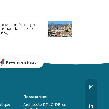
novation Aubagne
uches-du-Rhône
3400)
Revenir en haut
Ressources
étique
Architecte DPLG, DE, ou