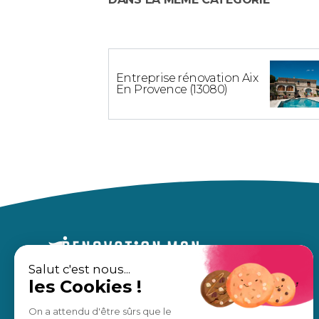
Entreprise rénovation Aix
En Provence (13080)
Salut c'est nous...
les Cookies !
Un accompagnement sur mesure,
À propos
pour des travaux en toute sérénité.
Nos avis
On a attendu d'être sûrs que le