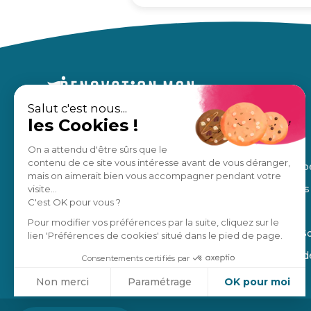
Salut c'est nous...
les Cookies !
Un accompagnement sur mesure,
À propos
pour des travaux en toute sérénité.
Nos avis
On a attendu d'être sûrs que le
contenu de ce site vous intéresse avant de vous déranger,
Notre équip
Estimation gratuite
mais on aimerait bien vous accompagner pendant votre
Nos régions
visite...
C'est OK pour vous ?
Manifesto
Je suis un pro
Pour modifier vos préférences par la suite, cliquez sur le
Blog de la S
lien 'Préférences de cookies' situé dans le pied de page.
4,8
/5
Ils parlent 
Consentements certifiés par
Non merci
Paramétrage
OK pour moi
Axeptio consent
Plateforme de Gestion du Consentement : Personnalisez vo