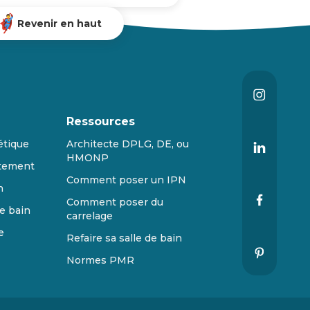
Revenir en haut
Ressources
étique
Architecte DPLG, DE, ou
HMONP
tement
Comment poser un IPN
n
Comment poser du
e bain
carrelage
e
Refaire sa salle de bain
Normes PMR