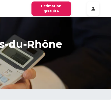
Estimation
gratuite
es-du-Rhône