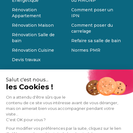
Énergétique
ou HMONP
Rénovation
Comment poser un
Appartement
IPN
Rénovation Maison
Comment poser du
carrelage
Rénovation Salle de
bain
Refaire sa salle de bain
Rénovation Cuisine
Normes PMR
Devis travaux
Salut c'est nous...
les Cookies !
On a attendu d'être sûrs que le
contenu de ce site vous intéresse avant de vous déranger,
mais on aimerait bien vous accompagner pendant votre
visite...
C'est OK pour vous ?
Pour modifier vos préférences par la suite, cliquez sur le lien