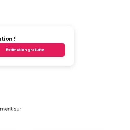
tion !
Estimation gratuite
ement sur