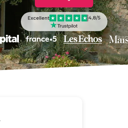
4,8
/5
Excellent
e