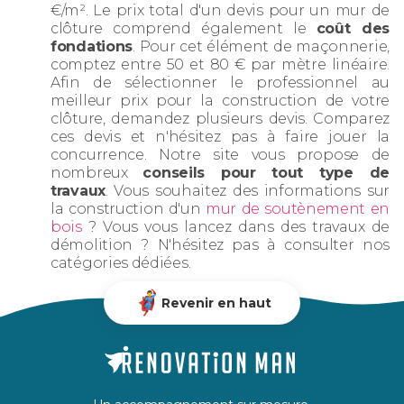
€/m². Le prix total d'un devis pour un mur de
clôture comprend également le
coût des
fondations
. Pour cet élément de maçonnerie,
comptez entre 50 et 80 € par mètre linéaire.
Afin de sélectionner le professionnel au
meilleur prix pour la construction de votre
clôture, demandez plusieurs devis. Comparez
ces devis et n'hésitez pas à faire jouer la
concurrence. Notre site vous propose de
nombreux
conseils pour tout type de
travaux
. Vous souhaitez des informations sur
la construction d'un
mur de soutènement en
bois
? Vous vous lancez dans des travaux de
démolition ? N'hésitez pas à consulter nos
catégories dédiées.
Revenir en haut