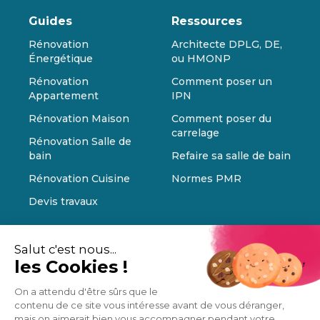
Guides
Ressources
Rénovation
Architecte DPLG, DE,
Énergétique
ou HMONP
Rénovation
Comment poser un
Appartement
IPN
Rénovation Maison
Comment poser du
carrelage
Rénovation Salle de
bain
Refaire sa salle de bain
Rénovation Cuisine
Normes PMR
Devis travaux
Salut c'est nous...
les Cookies !
On a attendu d'être sûrs que le
contenu de ce site vous intéresse avant de vous déranger,
mais on aimerait bien vous accompagner pendant votre