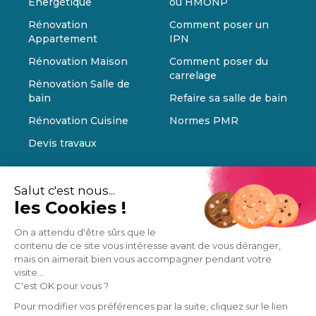
Énergétique
ou HMONP
Rénovation
Comment poser un
Appartement
IPN
Rénovation Maison
Comment poser du
carrelage
Rénovation Salle de
bain
Refaire sa salle de bain
Rénovation Cuisine
Normes PMR
Devis travaux
Salut c'est nous...
les Cookies !
On a attendu d'être sûrs que le
contenu de ce site vous intéresse avant de vous déranger,
mais on aimerait bien vous accompagner pendant votre
visite...
C'est OK pour vous ?
Pour modifier vos préférences par la suite, cliquez sur le lien