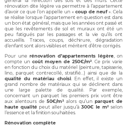
général la réfection des sols et des murs. Cette
rénovation dite légère va permettre à l’appartement
d’avoir ce que l’on appelle un «
coup de neuf
». Cela
se réalise lorsque l’appartement en question est dans
un bon état général, mais que les années ont passé et
que les revêtements de sol et muraux ont été un
peu fatigués par les passages et la vie qu’ils ont
accueillis. Traces, coups, déchirure, dégradation
d’enfant sont alors visibles et méritent d’être corrigés.
Pour une
rénovation d'appartements légère
, on
compte un
coût moyen de 250€/m²
. Ce prix varie
en fonction du choix du matériel (peinture, tapisserie,
lino, parquet contrecollé, stratifié…) ainsi que de la
qualité du matériau choisi
. En effet, il existe un
grand nombre de matériaux qui se déclinent dans
une large palette de qualité. Par exemple,
concernant un parquet les premiers prix vont être
aux alentours de
50€/m²
alors qu’un
parquet de
haute qualité
peut aller jusqu’à
300€ le m²
selon
l’essence et la finition souhaitées.
Rénovation complète