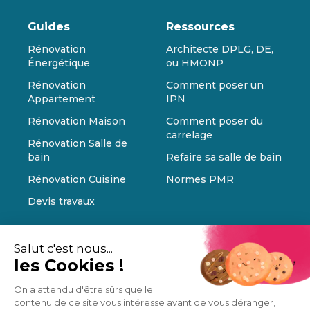
Guides
Ressources
Rénovation
Architecte DPLG, DE,
Énergétique
ou HMONP
Rénovation
Comment poser un
Appartement
IPN
Rénovation Maison
Comment poser du
carrelage
Rénovation Salle de
bain
Refaire sa salle de bain
Rénovation Cuisine
Normes PMR
Devis travaux
Salut c'est nous...
les Cookies !
On a attendu d'être sûrs que le
contenu de ce site vous intéresse avant de vous déranger,