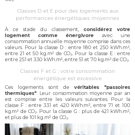
Classes D et E pour des logements aux
performances énergétiques moyennes
À ce stade du classement,
considérez votre
logement comme énergivore
avec une
consommation annuelle moyenne comprise dans ces
valeurs. Pour la classe D : entre 180 et 250 kWh.m²,
entre 21 et 50 kg.m² de CO₂. Pour la classe E : entre
entre 251 et 330 kWh.m², entre 51 et 70 kg.m² de CO₂.
Classes F et G : votre consommation
énergétique est excessive
Ces logements sont de
véritables "passoires
thermiques"
. Leur consommation moyenne par an
est comprise entre les valeurs suivantes. Pour la
classe F : entre 331 et 420 kWh.m², entre 71 et 100
kg.m² de CO₂. Pour la classe G : plus de 421 kWh.m²,
et plus de 101 kg.m² de CO₂.