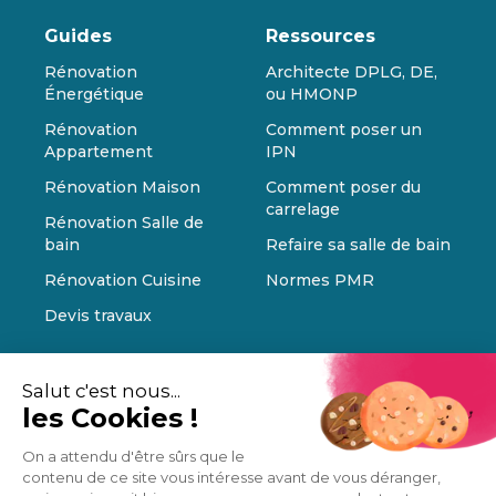
Guides
Ressources
Rénovation
Architecte DPLG, DE,
Énergétique
ou HMONP
Rénovation
Comment poser un
Appartement
IPN
Rénovation Maison
Comment poser du
carrelage
Rénovation Salle de
bain
Refaire sa salle de bain
Rénovation Cuisine
Normes PMR
Devis travaux
Salut c'est nous...
les Cookies !
On a attendu d'être sûrs que le
contenu de ce site vous intéresse avant de vous déranger,