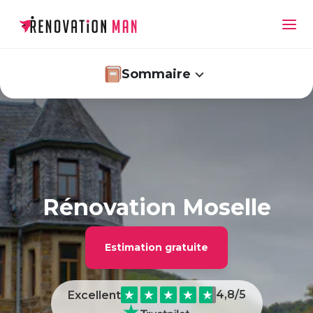
Sommaire
Rénovation Moselle : comment cela se passe-
t-il avec Renovation Man ?
Rénovation Moselle : ce que vous avez à y
Rénovation Moselle
gagner
Prix moyens pratiqués pour un expert en
Estimation gratuite
rénovation en Moselle
4,8
/5
Excellent