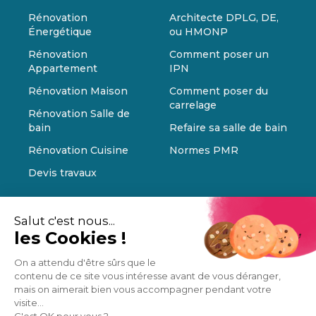
Rénovation
Architecte DPLG, DE,
Énergétique
ou HMONP
Rénovation
Comment poser un
Appartement
IPN
Rénovation Maison
Comment poser du
carrelage
Rénovation Salle de
bain
Refaire sa salle de bain
Rénovation Cuisine
Normes PMR
Devis travaux
Salut c'est nous...
les Cookies !
On a attendu d'être sûrs que le
contenu de ce site vous intéresse avant de vous déranger,
mais on aimerait bien vous accompagner pendant votre
visite...
C'est OK pour vous ?