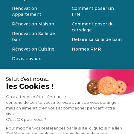
Rénovation
Comment poser un
Appartement
IPN
Rénovation Maison
Comment poser du
carrelage
Rénovation Salle de
bain
Refaire sa salle de bain
Rénovation Cuisine
Normes PMR
Devis travaux
Salut c'est nous...
les Cookies !
On a attendu d'être sûrs que le
contenu de ce site vous intéresse avant de vous déranger,
mais on aimerait bien vous accompagner pendant votre
visite...
C'est OK pour vous ?
Pour modifier vos préférences par la suite, cliquez sur le lien
'Préférences de cookies' situé dans le pied de page.