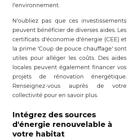
l'environnement.
N'oubliez pas que ces investissements
peuvent b
é
n
é
ficier de diverses aides. Les
certificats d'
é
conomie d'
é
nergie (CEE) et
la prime 'Coup de pouce chauffage' sont
utiles pour all
é
ger les co
û
ts. Des aides
locales peuvent
é
galement financer vos
projets de r
é
novation
é
nerg
é
tique.
Renseignez-vous aupr
è
s de votre
collectivit
é
pour en savoir plus.
Int
é
grez des sources
d'
é
nergie renouvelable
à
votre habitat