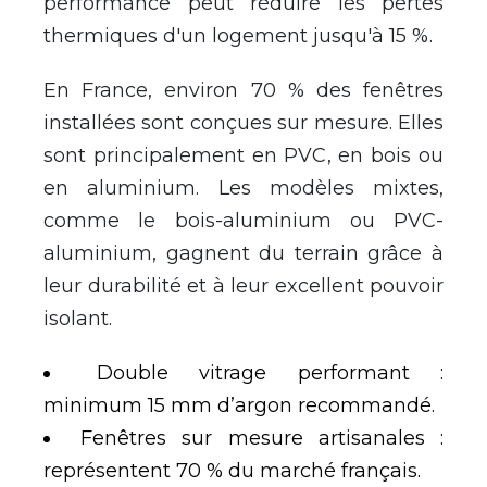
performance peut r
é
duire les pertes
thermiques d'un logement jusqu'
à
15 %.
En France, environ 70 % des fen
ê
tres
install
é
es sont con
ç
ues sur mesure. Elles
sont principalement en PVC, en bois ou
en aluminium. Les mod
è
les mixtes,
comme le bois-aluminium ou PVC-
aluminium, gagnent du terrain gr
â
ce
à
leur durabilit
é
et
à
leur excellent pouvoir
isolant.
Double vitrage performant :
minimum 15 mm d
’
argon recommand
é
.
Fen
ê
tres sur mesure artisanales :
repr
é
sentent 70 % du march
é
fran
ç
ais.