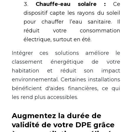
Chauffe-eau solaire :
Ce
dispositif capte les rayons du soleil
pour chauffer l
’
eau sanitaire. Il
r
é
duit votre consommation
é
lectrique, surtout en
é
t
é
.
Int
é
grer ces solutions am
é
liore le
classement
é
nerg
é
tique de votre
habitation et r
é
duit son impact
environnemental. Certaines installations
b
é
n
é
ficient d'aides financi
è
res, ce qui
les rend plus accessibles.
Augmentez la dur
é
e de
validit
é
de votre DPE gr
â
ce