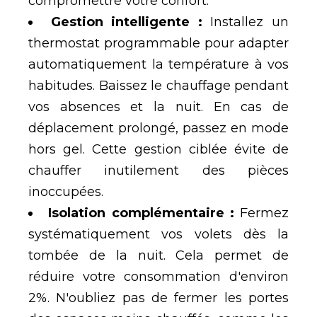
compromettre votre confort.
Gestion intelligente :
Installez un
thermostat programmable pour adapter
automatiquement la temp
é
rature
à
vos
habitudes. Baissez le chauffage pendant
vos absences et la nuit. En cas de
d
é
placement prolong
é
, passez en mode
hors gel. Cette gestion cibl
é
e
é
vite de
chauffer inutilement des pi
è
ces
inoccup
é
es.
Isolation compl
é
mentaire :
Fermez
syst
é
matiquement vos volets d
è
s la
tomb
é
e de la nuit. Cela permet de
r
é
duire votre consommation d'environ
2%. N'oubliez pas de fermer les portes