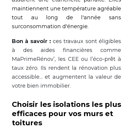
maintiennent une temp
é
rature agr
é
able
tout au long de l'ann
é
e sans
surconsommation d'
é
nergie.
Bon
à
savoir :
ces travaux sont
é
ligibles
à
des aides financi
è
res comme
MaPrimeR
é
nov
’
, les CEE ou l
’
é
co-pr
ê
t
à
taux z
é
ro.
Ils rendent la r
é
novation plus
accessible
…
et augmentent la valeur de
votre bien immobilier.
Choisir les isolations les plus
efficaces pour vos murs et
toitures