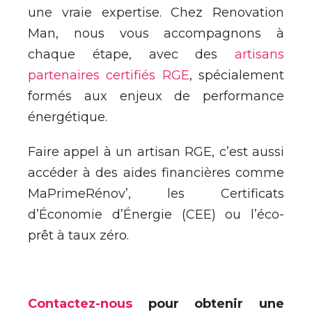
une vraie expertise. Chez Renovation
Man, nous vous accompagnons
à
chaque
é
tape, avec des
artisans
partenaires certifi
é
s RGE
, sp
é
cialement
form
é
s aux enjeux de performance
é
nerg
é
tique.
Faire appel
à
un artisan RGE, c
’
est aussi
acc
é
der
à
des aides financi
è
res comme
MaPrimeR
é
nov
’
, les Certificats
d
’
É
conomie d
’
É
nergie (CEE) ou l
’
é
co-
pr
ê
t
à
taux z
é
ro.
Contactez-nous
pour obtenir une