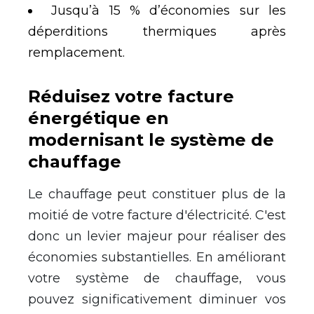
Jusqu
’
à
15 % d
’
é
conomies sur les
d
é
perditions thermiques apr
è
s
remplacement.
R
é
duisez votre facture
é
nerg
é
tique en
modernisant le syst
è
me de
chauffage
Le chauffage peut constituer plus de la
moiti
é
de votre facture d'
é
lectricit
é
. C'est
donc un levier majeur pour r
é
aliser des
é
conomies substantielles. En am
é
liorant
votre syst
è
me de chauffage, vous
pouvez significativement diminuer vos