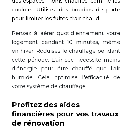
des espaces moins chauff
é
s, comme les
couloirs. Utilisez des boudins de porte
pour limiter les fuites d'air chaud.
Pensez
à
a
é
rer quotidiennement votre
logement pendant 10 minutes, m
ê
me
en hiver. R
é
duisez le chauffage pendant
cette p
é
riode. L'air sec n
é
cessite moins
d'
é
nergie pour
ê
tre chauff
é
que l'air
humide. Cela optimise l'efficacit
é
de
votre syst
è
me de chauffage.
Profitez des aides
financi
è
res pour vos travaux
de r
é
novation