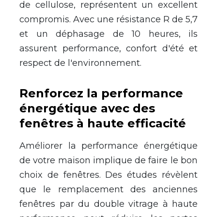
de cellulose, repr
é
sentent un excellent
compromis. Avec une r
é
sistance R de 5,7
et un d
é
phasage de 10 heures, ils
assurent performance, confort d'
é
t
é
et
respect de l'environnement.
Renforcez la performance
é
nerg
é
tique avec des
fen
ê
tres
à
haute efficacit
é
Am
é
liorer la performance
é
nerg
é
tique
de votre maison implique de faire le bon
choix de fen
ê
tres. Des
é
tudes r
é
v
è
lent
que le remplacement des anciennes
fen
ê
tres par du double vitrage
à
haute