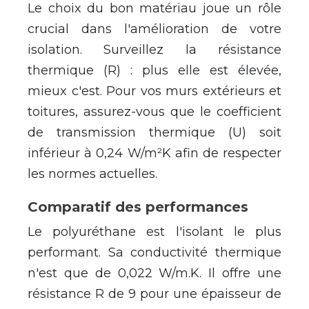
Le choix du bon mat
é
riau joue un r
ô
le
crucial dans l'am
é
lioration de votre
isolation. Surveillez la r
é
sistance
thermique (R) : plus elle est
é
lev
é
e,
mieux c'est. Pour vos murs ext
é
rieurs et
toitures, assurez-vous que le coefficient
de transmission thermique (U) soit
inf
é
rieur
à
0,24 W/m
²
K afin de respecter
les normes actuelles.
Comparatif des performances
Le polyur
é
thane est l'isolant le plus
performant. Sa conductivit
é
thermique
n'est que de 0,022 W/m.K. Il offre une
r
é
sistance R de 9 pour une
é
paisseur de