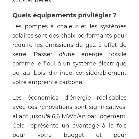
substantielles.
Quels
é
quipements privil
é
gier ?
Les pompes
à
chaleur et les syst
è
mes
solaires sont des choix performants pour
r
é
duire les
é
missions de gaz
à
effet de
serre. Passer d'une
é
nergie fossile
comme le fioul
à
un syst
è
me
é
lectrique
ou au bois diminue consid
é
rablement
votre empreinte carbone.
Les
é
conomies d'
é
nergie r
é
alisables
avec ces r
é
novations sont significatives,
allant jusqu'
à
6,6 MWh/an par logement.
Cela repr
é
sente un avantage
à
la fois
pour votre budget et pour