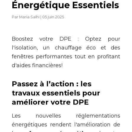
Énergétique Essentiels
Par
Maria Salhi
|
05 juin 2025
Boostez votre DPE : Optez pour
l'isolation, un chauffage éco et des
fenêtres performantes tout en profitant
d'aides financières!
Passez
à
l
’
action : les
travaux essentiels pour
am
é
liorer votre DPE
Les nouvelles r
é
glementations
é
nerg
é
tiques rendent l'am
é
lioration de