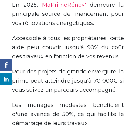
En 2025,
MaPrimeR
é
nov'
demeure la
principale source de financement pour
vos r
é
novations
é
nerg
é
tiques.
Accessible
à
tous les propri
é
taires, cette
aide peut couvrir jusqu'
à
90% du co
û
t
des travaux en fonction de vos revenus.
Pour des projets de grande envergure, la
prime peut atteindre jusqu'
à
70 000
€
si
vous suivez un parcours accompagn
é
.
Les m
é
nages modestes b
é
n
é
ficient
d'une avance de 50%, ce qui facilite le
d
é
marrage de leurs travaux.