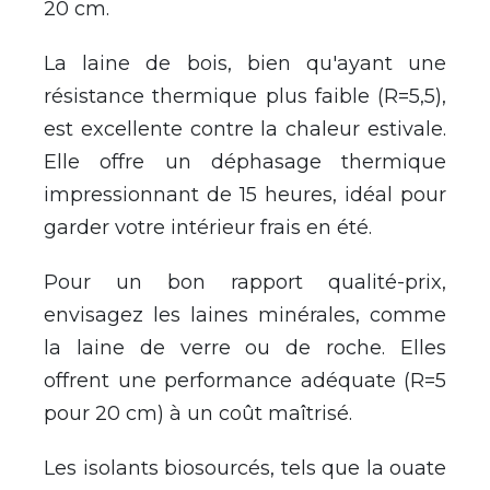
20 cm.
La laine de bois, bien qu'ayant une
r
é
sistance thermique plus faible (R=5,5),
est excellente contre la chaleur estivale.
Elle offre un d
é
phasage thermique
impressionnant de 15 heures, id
é
al pour
garder votre int
é
rieur frais en
é
t
é
.
Pour un bon rapport qualit
é
-prix,
envisagez les laines min
é
rales, comme
la laine de verre ou de roche. Elles
offrent une performance ad
é
quate (R=5
pour 20 cm)
à
un co
û
t ma
î
tris
é
.
Les isolants biosourc
é
s, tels que la ouate