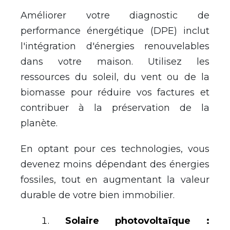
Am
é
liorer votre diagnostic de
performance
é
nerg
é
tique (DPE) inclut
l'int
é
gration d'
é
nergies renouvelables
dans votre maison. Utilisez les
ressources du soleil, du vent ou de la
biomasse pour r
é
duire vos factures et
contribuer
à
la pr
é
servation de la
plan
è
te.
En optant pour ces technologies, vous
devenez moins d
é
pendant des
é
nergies
fossiles, tout en augmentant la valeur
durable de votre bien immobilier.
Solaire photovolta
ï
que :