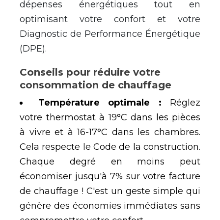
d
é
penses
é
nerg
é
tiques tout en
optimisant votre confort et votre
Diagnostic de Performance
É
nerg
é
tique
(DPE).
Conseils pour r
é
duire votre
consommation de chauffage
Temp
é
rature optimale :
R
é
glez
votre thermostat
à
19
°
C dans les pi
è
ces
à
vivre et
à
16-17
°
C dans les chambres.
Cela respecte le Code de la construction.
Chaque degr
é
en moins peut
é
conomiser jusqu'
à
7% sur votre facture
de chauffage ! C'est un geste simple qui
g
é
n
è
re des
é
conomies imm
é
diates sans