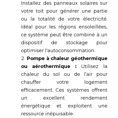
Installez des panneaux solaires sur
votre toit pour g
é
n
é
rer une partie
ou la totalit
é
de votre
é
lectricit
é
.
Id
é
al pour les r
é
gions ensoleill
é
es,
ce syst
è
me peut
ê
tre combin
é
à
un
dispositif de stockage pour
optimiser l'autoconsommation.
Pompe
à
chaleur g
é
othermique
ou a
é
rothermique :
Utilisez la
chaleur du sol ou de l
’
air pour
chauffer votre logement
efficacement. Ces syst
è
mes offrent
un excellent rendement
é
nerg
é
tique et exploitent une
ressource in
é
puisable.