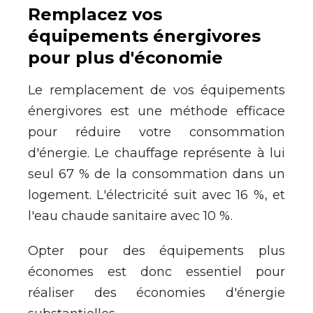
Remplacez vos
é
quipements
é
nergivores
pour plus d'
é
conomie
Le remplacement de vos
é
quipements
é
nergivores est une m
é
thode efficace
pour r
é
duire votre consommation
d'
é
nergie. Le chauffage repr
é
sente
à
lui
seul 67 % de la consommation dans un
logement. L'
é
lectricit
é
suit avec 16 %, et
l'eau chaude sanitaire avec 10 %.
Opter pour des
é
quipements plus
é
conomes est donc essentiel pour
r
é
aliser des
é
conomies d'
é
nergie