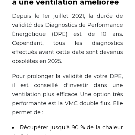
à
une ventilation am
é
lior
é
e
Depuis le 1er juillet 2021, la dur
é
e de
validit
é
des Diagnostics de Performance
É
nerg
é
tique (DPE) est de 10 ans.
Cependant, tous les diagnostics
effectu
é
s avant cette date sont devenus
obsol
è
tes en 2025.
Pour prolonger la validit
é
de votre DPE,
il est conseill
é
d'investir dans une
ventilation plus efficace. Une option tr
è
s
performante est la VMC double flux. Elle
permet de :
R
é
cup
é
rer jusqu'
à
90 % de la chaleur