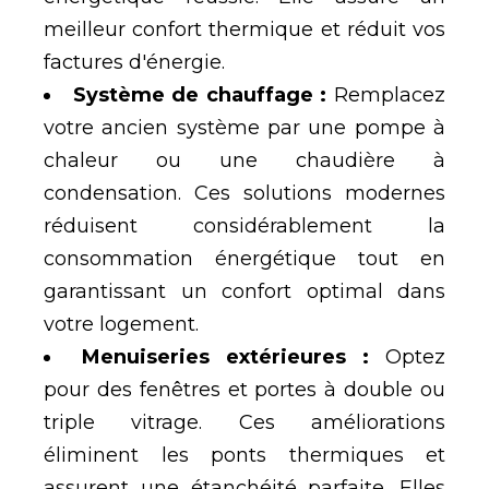
meilleur confort thermique et r
é
duit vos
factures d'
é
nergie.
Syst
è
me de chauffage :
Remplacez
votre ancien syst
è
me par une pompe
à
chaleur ou une chaudi
è
re
à
condensation. Ces solutions modernes
r
é
duisent consid
é
rablement la
consommation
é
nerg
é
tique tout en
garantissant un confort optimal dans
votre logement.
Menuiseries ext
é
rieures :
Optez
pour des fen
ê
tres et portes
à
double ou
triple vitrage. Ces am
é
liorations
é
liminent les ponts thermiques et
assurent une
é
tanch
é
it
é
parfaite. Elles