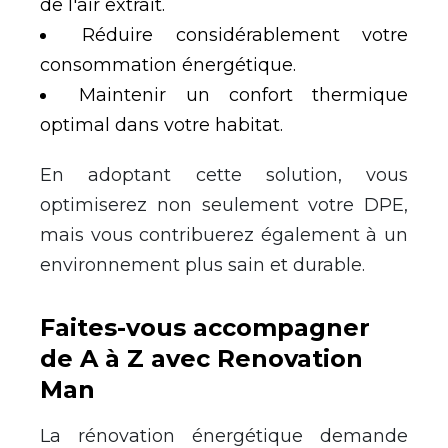
de l'air extrait.
R
é
duire consid
é
rablement votre
consommation
é
nerg
é
tique.
Maintenir un confort thermique
optimal dans votre habitat.
En adoptant cette solution, vous
optimiserez non seulement votre DPE,
mais vous contribuerez
é
galement
à
un
environnement plus sain et durable.
Faites-vous accompagner
de A
à
Z avec Renovation
Man
La r
é
novation
é
nerg
é
tique demande