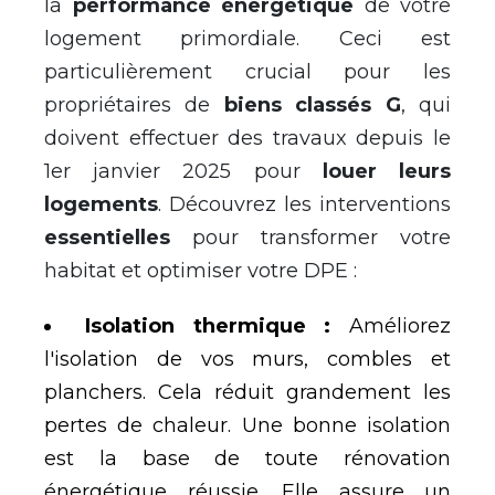
la
performance
é
nerg
é
tique
de votre
logement primordiale. Ceci est
particuli
è
rement crucial pour les
propri
é
taires de
biens class
é
s G
, qui
doivent effectuer des travaux depuis le
1er janvier 2025 pour
louer leurs
logements
. D
é
couvrez les interventions
essentielles
pour transformer votre
habitat et optimiser votre DPE :
Isolation thermique :
Am
é
liorez
l'isolation de vos murs, combles et
planchers. Cela r
é
duit grandement les
pertes de chaleur. Une bonne isolation
est la base de toute r
é
novation
é
nerg
é
tique r
é
ussie. Elle assure un