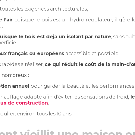
outes les exigences architecturales ;
l’air
puisque le bois est un hydro-régulateur, il gère 
 ;
isque le bois est déjà un isolant par nature
, sans oub
rficie ;
aux français ou européens
accessible et possible ;
rapides à réaliser,
ce qui réduit le coût de la main-d’
u nombreux :
etien annuel
pour garder la beauté et les performances n
chauffage adapté afin d’éviter les sensations de froid,
l
aux de construction
;
lier, environ tous les 10 ans.
t vieillit une maison en