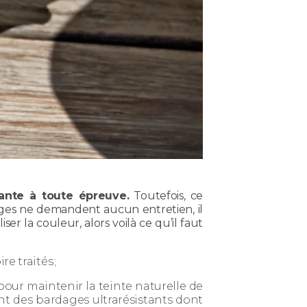
ante à toute épreuve.
Toutefois, ce
dages ne demandent aucun entretien, il
ser la couleur, alors voilà ce qu’il faut
e traités ;
our maintenir la teinte naturelle de
ant des bardages ultrarésistants dont