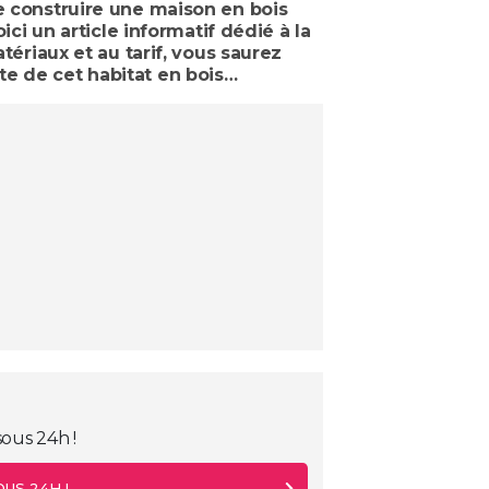
de construire une maison en bois
ici un article informatif dédié à la
tériaux et au tarif, vous saurez
te de cet habitat en bois…
ous 24h !
US 24H !