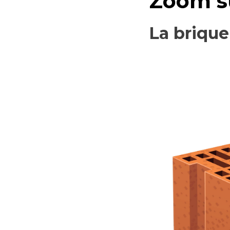
Zoom s
La briqu