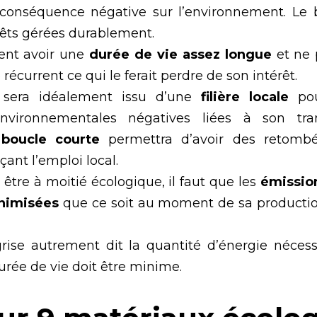
 conséquence négative sur l’environnement. Le 
rêts gérées durablement.
ment avoir une
durée de vie assez longue
et ne 
écurrent ce qui le ferait perdre de son intérêt.
 sera idéalement issu d’une
filière locale
pou
nvironnementales négatives liées à son tran
 boucle courte
permettra d’avoir des retomb
çant l’emploi local.
 être à moitié écologique, il faut que les
émission
inimisées
que ce soit au moment de sa producti
rise autrement dit la quantité d’énergie néces
urée de vie doit être minime.