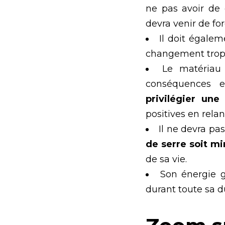
ne pas avoir de
devra venir de fo
Il doit égale
changement trop r
Le matériau
conséquences e
privilégier une
positives en relan
Il ne devra pas
de serre soit m
de sa vie.
Son énergie g
durant toute sa d