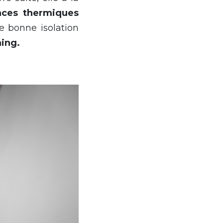
nces thermiques
ne bonne isolation
aing.