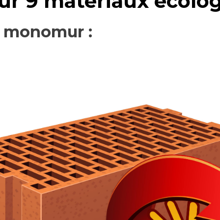
ur 9 matériaux écolo
e monomur :