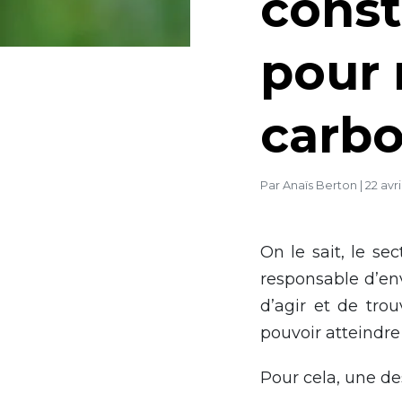
const
pour 
carb
Par
Anaïs Berton
|
22 avri
On le sait, le s
responsable d’env
d’agir et de tro
pouvoir atteindre
Pour cela, une de