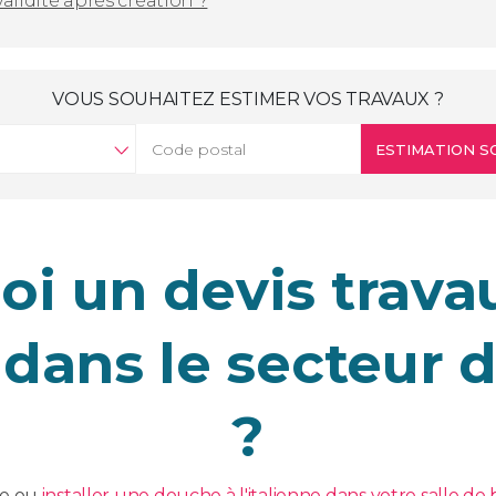
validité après création ?
VOUS SOUHAITEZ ESTIMER VOS TRAVAUX ?
ESTIMATION SO
i un devis travau
 dans le secteur 
?
re ou
installer une douche à l'italienne dans votre salle de 