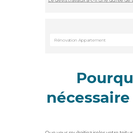
Le devis travaux a-t-il une durée de 
Rénovation Appartement
Pourquo
nécessaire
Que vous souhaitiez isoler votre toitu