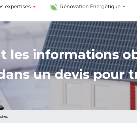
s expertises
Rénovation Énergétique
t les informations ob
 dans un devis pour t
oires