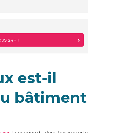
US 24H !
x est-il
du bâtiment
bains
, le principe du devis travaux reste