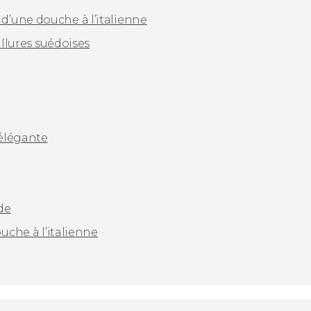
’une douche à l’italienne
allures suédoises
élégante
de
uche à l’italienne