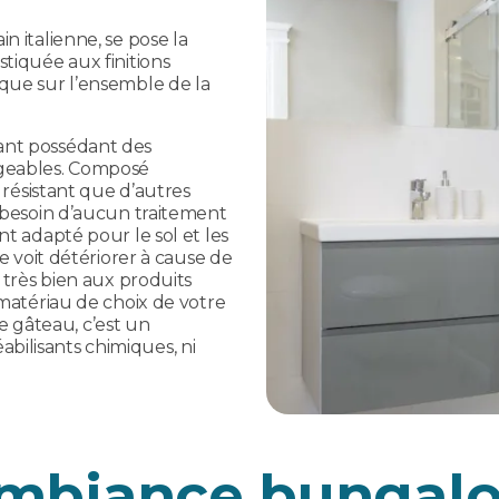
n italienne, se pose la
stiquée aux finitions
ique sur l’ensemble de la
ant possédant des
igeables. Composé
s résistant que d’autres
a besoin d’aucun traitement
nt adapté pour le sol et les
se voit détériorer à cause de
i très bien aux produits
 matériau de choix de votre
 le gâteau, c’est un
ilisants chimiques, ni
mbiance bungal