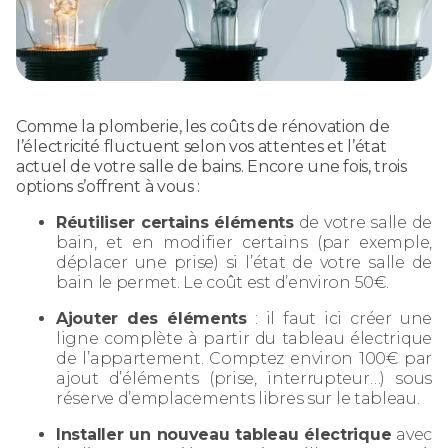
Comme la plomberie, les coûts de rénovation de
l’électricité fluctuent selon vos attentes et l’état
actuel de votre salle de bains. Encore une fois, trois
options s’offrent à vous :
Réutiliser certains éléments
de votre salle de
bain, et en modifier certains (par exemple,
déplacer une prise) si l’état de votre salle de
bain le permet. Le coût est d’environ 50€.
Ajouter des éléments
: il faut ici créer une
ligne complète à partir du tableau électrique
de l’appartement. Comptez environ 100€ par
ajout d’éléments (prise, interrupteur…) sous
réserve d’emplacements libres sur le tableau.
Installer un nouveau tableau électrique
avec