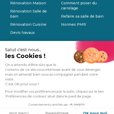
Rénovation Maison
Comment poser du
carrelage
Rénovation Salle de
bain
Refaire sa salle de bain
Rénovation Cuisine
Normes PMR
Devis travaux
Salut c'est nous...
les Cookies !
On a attendu d'être sûrs que le
contenu de ce site vous intéresse avant de vous déranger,
mais on aimerait bien vous accompagner pendant votre
visite...
C'est OK pour vous ?
Pour modifier vos préférences par la suite, cliquez sur le lien
'Préférences de cookies' situé dans le pied de page.
Consentements certifiés par
Cookies
Non merci
Paramétrage
OK pour moi