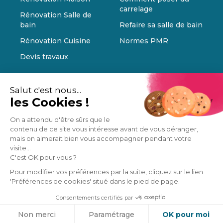
carrelage
Rénovation Salle de
bain
Refaire sa salle de bain
Rénovation Cuisine
Normes PMR
Devis travaux
Salut c'est nous...
les Cookies !
On a attendu d'être sûrs que le
contenu de ce site vous intéresse avant de vous déranger,
mais on aimerait bien vous accompagner pendant votre
visite...
C'est OK pour vous ?
Pour modifier vos préférences par la suite, cliquez sur le lien
'Préférences de cookies' situé dans le pied de page.
Consentements certifiés par
Cookies
Non merci
Paramétrage
OK pour moi