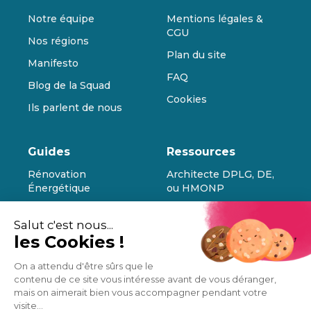
Notre équipe
Mentions légales &
CGU
Nos régions
Plan du site
Manifesto
FAQ
Blog de la Squad
Cookies
Ils parlent de nous
Guides
Ressources
Rénovation
Architecte DPLG, DE,
Énergétique
ou HMONP
Rénovation
Comment poser un
Salut c'est nous...
Appartement
IPN
les Cookies !
Rénovation Maison
Comment poser du
carrelage
On a attendu d'être sûrs que le
Rénovation Salle de
contenu de ce site vous intéresse avant de vous déranger,
bain
Refaire sa salle de bain
mais on aimerait bien vous accompagner pendant votre
Rénovation Cuisine
Normes PMR
visite...