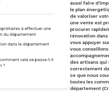
e
aussi faire d'im
le plan énergétiq
de valoriser vot
une vente est p
opriétaires à effectuer une
procurer rapide
on du département
rénovation dans 
vous appuyer su
ation dans le département
vous conseillons
accompagnement 
 comment cela se passe-t-il
des artisans qui 
n ?
correctement dan
ce que nous vou
toutes les comm
département (Cr