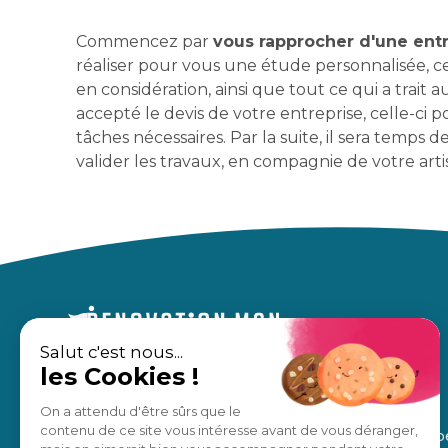
Commencez par
vous rapprocher d'une ent
réaliser pour vous une étude personnalisée, ce
en considération, ainsi que tout ce qui a trait
accepté le devis de votre entreprise, celle-ci
tâches nécessaires. Par la suite, il sera temps 
valider les travaux, en compagnie de votre arti
Salut c'est nous...
les Cookies !
Un accompagnement sur mesure,
À propos
pour des travaux en toute sérénité.
Nos avis
On a attendu d'être sûrs que le
contenu de ce site vous intéresse avant de vous déranger,
Notre équip
Estimation gratuite