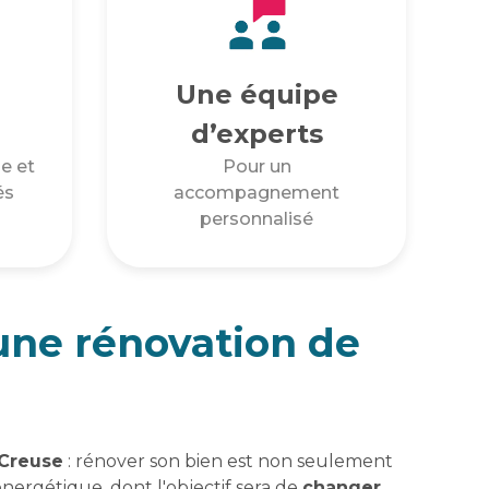
Une équipe
d’experts
e et
Pour un
és
accompagnement
personnalisé
 une rénovation de
 Creuse
: rénover son bien est non seulement
ergétique, dont l'objectif sera de
changer