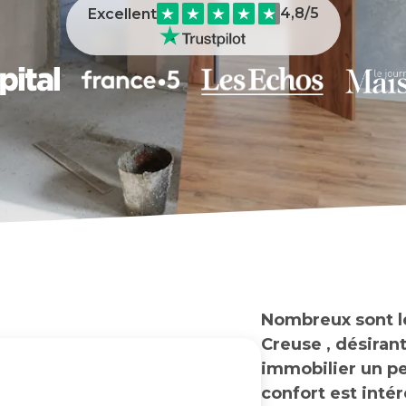
4,8
/5
Excellent
Nombreux sont le
Creuse , désiran
immobilier un peu
confort est inté