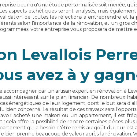
reprise pour qu'une étude personnalisée soit menée, qui se
Les aspects esthétiques seront analysés, mais également
validation de toutes les réfections à entreprendre et la 
érents selon l'importance de la rénovation, et un gros ch
rogrammées, votre entreprise vous proposera de mettre en p
n Levallois Perre
ous avez à y gagn
 accompagner par un artisan expert en rénovation à Leval
ussi intéressant sur le plan financier. De nombreux habit
ces énergétiques de leur logement, dont le but sera d'al
 du bien concerné. Le résultat de ces travaux sera l'oppor
 avoir acheté une maison ou un appartement, il est fré
 : cela offre la possibilité de rendre certaines pièces plus 
artement qui a besoin d'être remis au goût du jour est a
 le bien prenne beaucoup de valeur après la rénovation. 