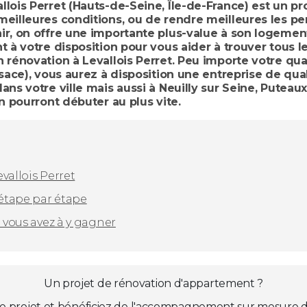
lois Perret (Hauts-de-Seine, Île-de-France) est un pro
 meilleures conditions, ou de rendre meilleures les 
r, on offre une importante plus-value à son logement,
 à votre disposition pour vous aider à trouver tous le
 rénovation à Levallois Perret. Peu importe votre qua
lsace), vous aurez à disposition une entreprise de qu
ans votre ville mais aussi à Neuilly sur Seine, Puteaux
on pourront débuter au plus vite.
vallois Perret
 étape par étape
e vous avez à y gagner
Un projet de rénovation d'appartement ?
e projet et bénéficiez de l'accompagnement sur mesure d