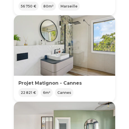
56 750 €
80
m²
Marseille
Projet Matignon - Cannes
22 821 €
6
m²
Cannes