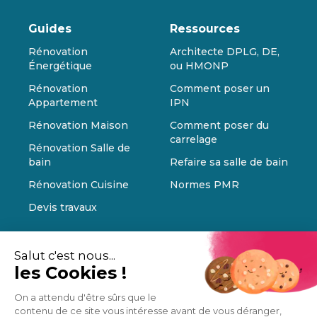
Guides
Ressources
Rénovation
Architecte DPLG, DE,
Énergétique
ou HMONP
Rénovation
Comment poser un
Appartement
IPN
Rénovation Maison
Comment poser du
carrelage
Rénovation Salle de
bain
Refaire sa salle de bain
Rénovation Cuisine
Normes PMR
Devis travaux
Salut c'est nous...
les Cookies !
On a attendu d'être sûrs que le
contenu de ce site vous intéresse avant de vous déranger,