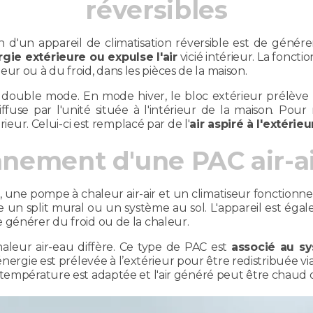
réversibles
d'un appareil de climatisation réversible est de générer
rgie extérieure ou expulse l'air
vicié intérieur. La foncti
haleur ou à du froid, dans les pièces de la maison.
 double mode. En mode hiver, le bloc extérieur prélève l
ffuse par l'unité située à l'intérieur de la maison. Po
rieur. Celui-ci est remplacé par de l'
air aspiré à l'extérieu
nement d'une PAC air-ai
nts, une pompe à chaleur air-air et un climatiseur fonctionne
 un split mural ou un système au sol. L'appareil est éga
e générer du froid ou de la chaleur.
leur air-eau diffère. Ce type de PAC est
associé au s
'énergie est prélevée à l’extérieur pour être redistribuée v
température est adaptée et l'air généré peut être chaud o