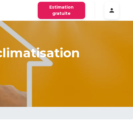
Estimation
gratuite
limatisation