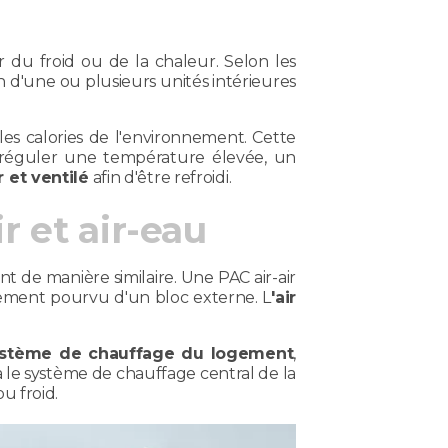
 du froid ou de la chaleur. Selon les
on d'une ou plusieurs unités intérieures
es calories de l'environnement. Cette
ur réguler une température élevée, un
r et ventilé
afin d'être refroidi.
r et air-eau
nt de manière similaire. Une PAC air-air
lement pourvu d'un bloc externe. L
'air
ystème de chauffage du logement
,
ia le système de chauffage central de la
u froid.