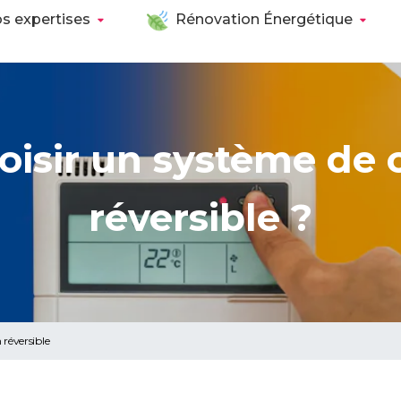
s expertises
Rénovation Énergétique
oisir un système de c
réversible ?
 réversible