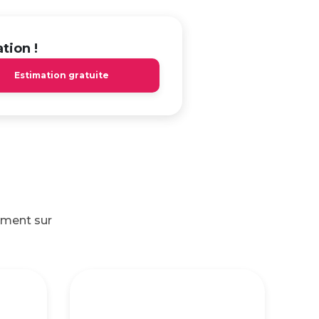
tion !
Estimation gratuite
ement sur