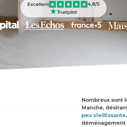
4,8
/5
Excellent
Nombreux sont le
Manche, désiran
peu vieillissante
déménagement en