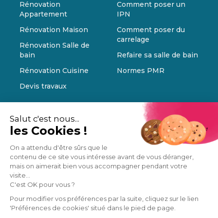
Rénovation
Comment poser un
Appartement
IPN
Rénovation Maison
Comment poser du
carrelage
Rénovation Salle de
bain
Refaire sa salle de bain
Rénovation Cuisine
Normes PMR
Devis travaux
Salut c'est nous...
les Cookies !
On a attendu d'être sûrs que le
contenu de ce site vous intéresse avant de vous déranger,
mais on aimerait bien vous accompagner pendant votre
visite...
C'est OK pour vous ?
Pour modifier vos préférences par la suite, cliquez sur le lien
'Préférences de cookies' situé dans le pied de page.