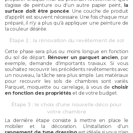
s'agisse de peinture ou d'un autre papier peint,
la
surface doit être poncée
. Une couche de produit
d'apprêt est souvent nécessaire. Une fois chaque mur
préparé, il n'y a plus qu'à appliquer une peinture de
la couleur désirée.
Étape 2 : la rénovation du revêtement de sol
Cette phase sera plus ou moins longue en fonction
du sol de départ.
Rénover un parquet ancien
, par
exemple, demande d'importants travaux. Si vous
souhaitez recouvrir les précédents revêtements avec
un nouveau, la tâche sera plus simple. Les matériaux
pour recouvrir les sols de chambres sont variés.
Parquet, moquette ou carrelage, à vous de
choisir
en fonction des propriétés
et de votre budget.
Étape 3 : le choix d'une nouvelle déco pour
votre chambre
La dernière étape consiste à mettre en place le
mobilier et la décoration. L'installation d'un
rangement de type dressing
est idéale si vous n'en