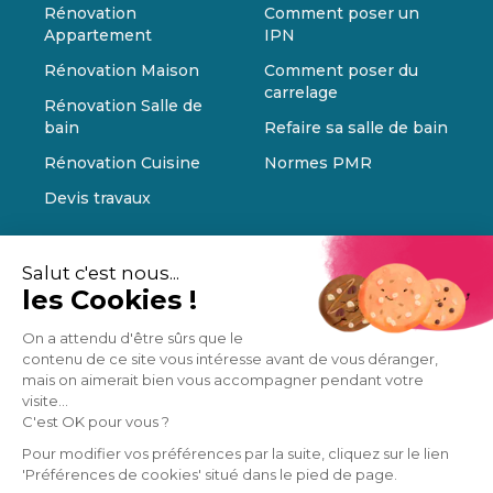
Rénovation
Comment poser un
Appartement
IPN
Rénovation Maison
Comment poser du
carrelage
Rénovation Salle de
bain
Refaire sa salle de bain
Rénovation Cuisine
Normes PMR
Devis travaux
Salut c'est nous...
les Cookies !
On a attendu d'être sûrs que le
contenu de ce site vous intéresse avant de vous déranger,
mais on aimerait bien vous accompagner pendant votre
visite...
C'est OK pour vous ?
Pour modifier vos préférences par la suite, cliquez sur le lien
'Préférences de cookies' situé dans le pied de page.