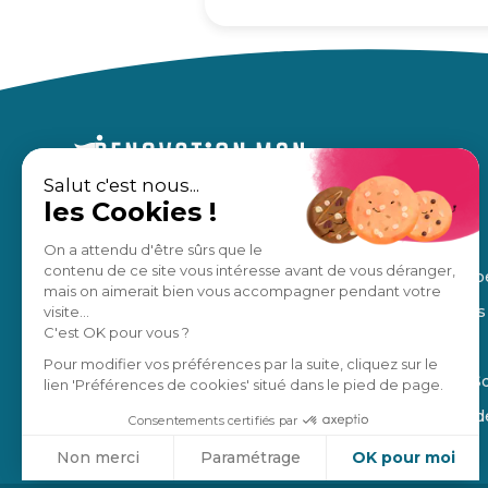
Salut c'est nous...
les Cookies !
Un accompagnement sur mesure,
À propos
pour des travaux en toute sérénité.
Nos avis
On a attendu d'être sûrs que le
contenu de ce site vous intéresse avant de vous déranger,
Notre équip
Estimation gratuite
mais on aimerait bien vous accompagner pendant votre
Nos régions
visite...
C'est OK pour vous ?
Manifesto
Je suis un pro
Pour modifier vos préférences par la suite, cliquez sur le
Blog de la S
lien 'Préférences de cookies' situé dans le pied de page.
4,8
/5
Ils parlent 
Consentements certifiés par
Non merci
Paramétrage
OK pour moi