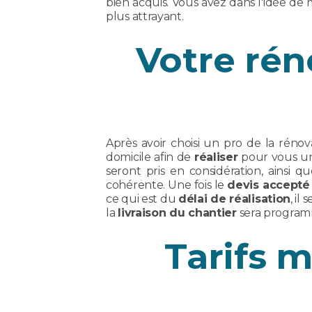
bien acquis. Vous avez dans l'idée de 
plus attrayant.
Votre rén
Après avoir choisi un pro de la réno
domicile afin de
réaliser
pour vous 
seront pris en considération, ainsi q
cohérente. Une fois le
devis accepté
ce qui est du
délai de réalisation
, il
la
livraison du chantier
sera programmé
Tarifs 