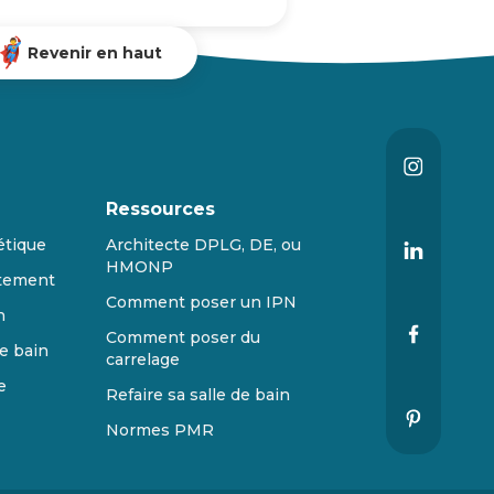
Revenir en haut
Ressources
étique
Architecte DPLG, DE, ou
HMONP
tement
Comment poser un IPN
n
Comment poser du
e bain
carrelage
e
Refaire sa salle de bain
Normes PMR